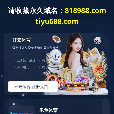
华体会网页版登录入口-华体会(中
华体会网页版登录入口-华体会
国)-华体会(中国)
国)-华体会(中国)
123
华体会网页
版登录入
口-华体会
节能产业网
>>
华体会网页版登录入口-华体会(中国)-华体会
(中国)-华体
会(中国)