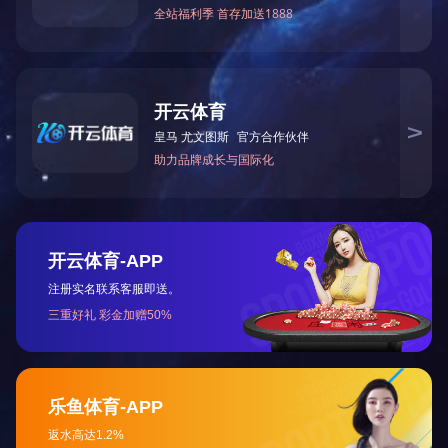
分享到：
相关文章
国务院国资委调研两大能源央企：确保煤炭、电力供应可
国家能源局局长：我国已经彻底告别能源贫困
破坏电力市场秩序、违反交易规则，两部门约谈云南有关
电规总院：未来三年中国全社会用电量将恢复至中速增长
南非国家电力公司新年首次限电
汕头从电力匮乏到智能电网
甘肃电力脱贫攻坚帮扶“富民产业路”开工
黑龙江电力对俄购电历史累计破248亿千瓦时