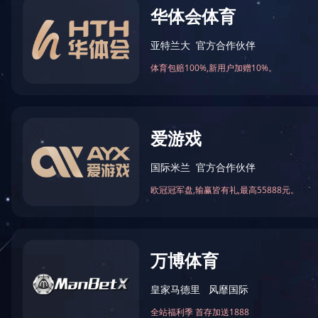
来源：中国节能产业网 
4月17日，广州市人民政府印发
广州市新能源汽车产能达100万辆
据中国证券报4月18日消息，根据规
产销规模居中国汽车制造基地第一，
全国布局产能达250万辆，产销规模
公里。
根据规划，广州市政府将重点支持
究。整合现有市级产业基金，成立
式，重点向中国品牌汽车、新能源
斜。
政策支持方面，鼓励金融机构对中