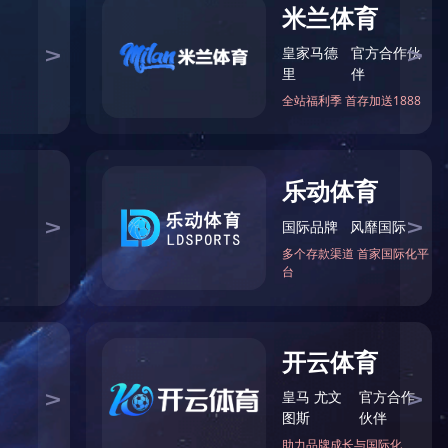
频道推荐
服务中心
会员服务
最新项目
资金服务
园区招商
展会合作
产品代理