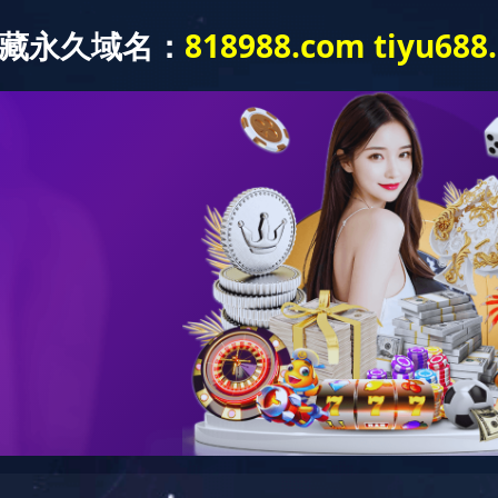
会员
会员
服务
信
登录
注册
中心
中
体会网页版登录入口-华体会(中
政策
产业
节能
能源
宏观
-华体会(中国)
法规
市场
技术
信息
环境
境
>>
商业资讯
>> 正文
123
州市新能源汽车产能达100万辆