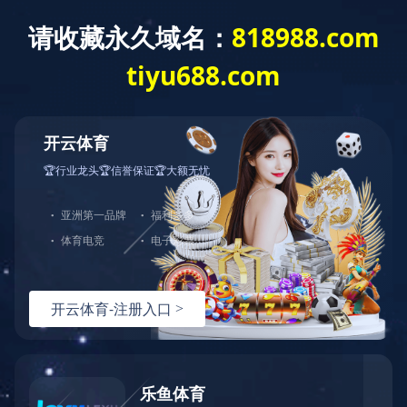
华体会网页版登录入口-华体会(中
华体会网页版登录入口-华体会
国)-华体会(中国)
国)-华体会(中国)
123
最新项目