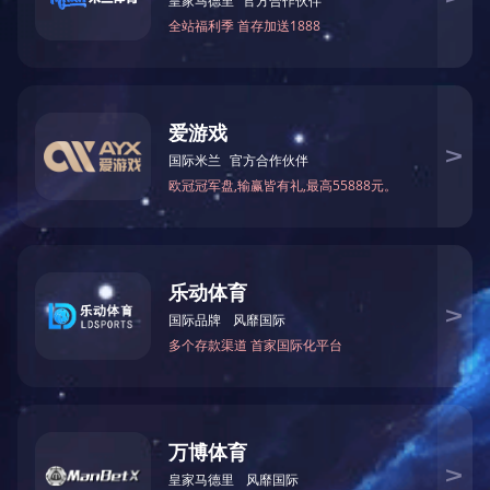
罗斯拟在年底前继续扩大对全球市场的天然气供应量，甚至达
斯预计将把液化天然气产量提高到1.4亿吨/年，占全球市场的2
普京同时表示，俄罗斯将努力在2060年前实现碳中和，并继
碳化”做出贡献。
分享到：
相关文章
欧盟五国要求彻查天然气价格持续暴涨，谋求实现能源独
英国天然气价格一日上涨37%：创历史新高，多个行业停产
“深海一号”大气田全面投产，我国海洋油气迈入世界先
中国石油上半年净利逾530亿元，天然气终端销量大涨23%
我国天然气管网“全国一张网”基本成型，总里程达11万
学界警告：蓝氢看似低碳，温室气体排放强度比燃烧天然