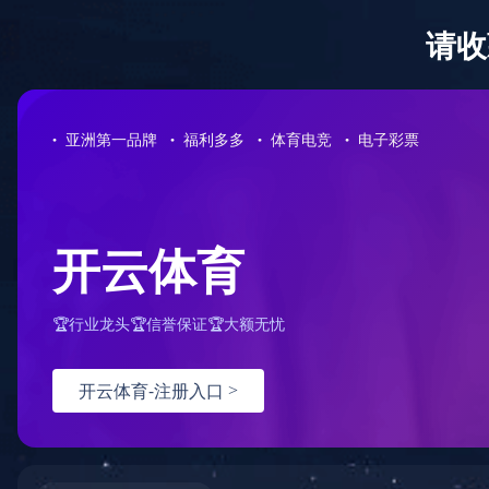
华体会网页版登录入口-华体会(中
华
国)-华体会(中国)
国)
123
华体会网页
版登录入
口-华体会
节能产业网
>>
华体会网页版
(中国)-华体
会(中国)