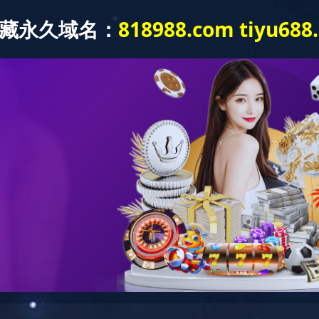
会员
会员
服务
信
登录
注册
中心
中
体会网页版登录入口-华体会(中
政策
产业
节能
能源
宏观
-华体会(中国)
法规
市场
技术
信息
环境
123
登录入口-华体会(中国)-华体会(中国)
>>
行业要闻
>> 正文