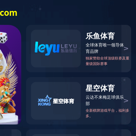
手机版
新浪微博
腾讯微博
息
心
会议
活动
资料
焦点
智囊
企业
会展
图库
下载
专题
团
库