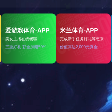
“大力发展高端装备制造业”新闻发布会，工信部装备工业
新能源汽车产销量连续7年位居全球第一，下一步将加
球汽车产业转型升级、绿色发展的主要方向，也是我国汽
规模看，今年1-7月，新能源汽车产销分别完成327.9
汽车数量从2012年底的2万辆攀升至1227万辆，产销量连
显进步。