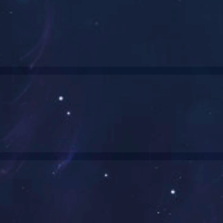
新能源汽车产业绿色低碳发展路线图
 时间：2022/9/9 11:11:35
用手机浏览
“大力发展高端装备制造业”新闻发布会，工信部装备工业
新能源汽车产销量连续7年位居全球第一，下一步将加