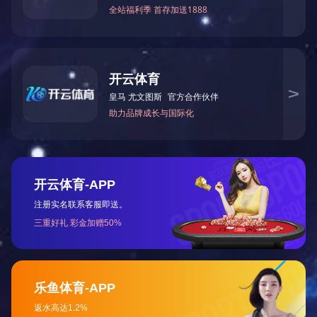
效增强面中部的立体感和折叠度。
◀
双C线缺失鼻型分析
▶
多数人普遍存在鼻梁低平、山根宽大、鼻背肥厚等问题，
造成面中部扁平、侧面轮廓线条生硬，正侧面都缺乏立体感
精致感大打折扣。
双C线的形态学基础，主要取决于鼻骨宽度、侧鼻软骨
及覆盖其上的皮肤软组织厚度。