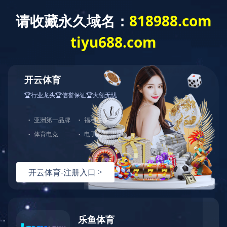
华体会网页版登录入口-华体会(中
华体会网页版登录入口-华体会
国)-华体会(中国)
国)-华体会(中国)
123
能源信息
节能产业网
>>
能源信息
>>
电力电网
>> 正文
山东东营供电保障电力持续