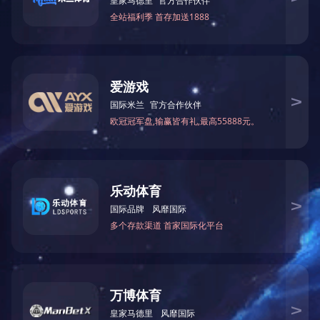
为积极融入东营市环境打造工作大局，东营供电公司开展“人
断提升全员服务意识。促成东营市印发《优化简化获得电力审
内接入免审批，政策支持力度全省领先。延伸电网投资界面，20
740家企业建设配套电网至红线。创新互联网+营销服务，积
实现“一网通办”。打通政务数据共享网络，全市供电营业厅和
脸办电”，“一链办理”市县全覆盖。严格落实减税降费要求，
助力服务民生，保障电力持续可靠供应。东营供电公司高质量推
充电站提前竣工投运，方便市民绿色出行。发挥电力优势，
一书记开展下派帮扶工作，扎实推进“千所百站·电力攻坚”行
50基光伏路灯等项目全部按期竣工。提前6个月完成黄河滩
量比迁改前翻一番。
2020年是决胜全面建成小康社会和“十三五”规划收官之年
决胜，努力在“三型两网”建设中争创更加优秀的业绩，为省
互联网企业和东营市高质量发展，为全面建成小康社会作出