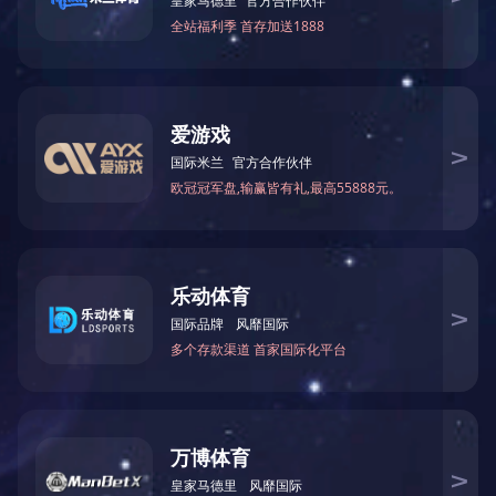
“FuelTech”在全球海事客户与合作伙伴群体中，已形
碑，积累了扎实的品牌信誉。通过沿用这一核心品牌名称，
力，实现品牌形象的平稳迭代，同时顺利完成集团体系的深
FuelTech（福尔泰克）首席执行官Louise Andreasen表
已是一个成熟且广受认可的名称。延续这一名称，能够依托
然地摆脱 Eltronic的标识。此次更名不会改变企业核心运
方案均保持不变，将持续为全球客户提供稳定、专业的海事
强化技术创新与协同能力
依托G&O Maritime海事集团的平台优势，FuelTec
集团体系，可充分享受集团内部各专业主体的紧密协作、技
优势，将持续赋能FuelTech（福尔泰克）聚焦海事领域，